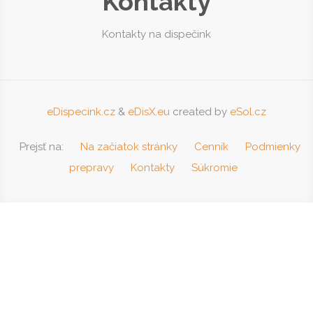
Kontakty
Kontakty na dispečink
eDispecink.cz
&
eDisX.eu
created by
eSol.cz
Prejsť na:
Na začiatok stránky
Cenník
Podmienky
prepravy
Kontakty
Súkromie