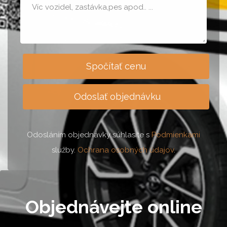
Spočítať cenu
Odoslať objednávku
Odosláním objednávky súhlasíte s
Podmienkami
služby.
Ochrana osobných údajov
.
Objednávejte online