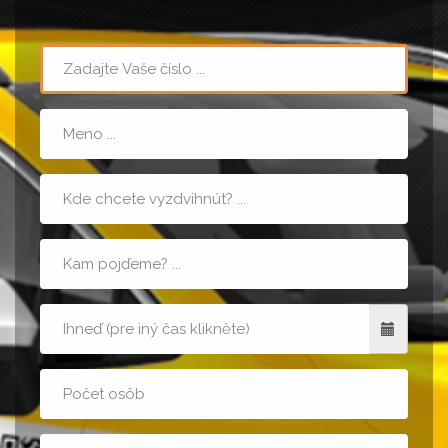
Teléfón
Meno
Miesto
nástupu
Cieľová
adresa
Kedy
Počet
osôb
Poznámka