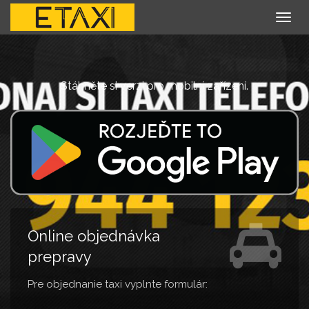
Togg
navig
Stáhněte si verzi pro mobilní zařízení.
Online objednávka
prepravy
Pre objednanie taxi vyplnte formulár: