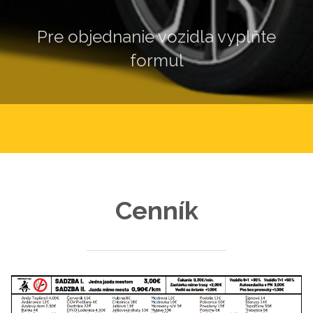
Pre objednanie vozidla vyplňte
formulár.
Cenník